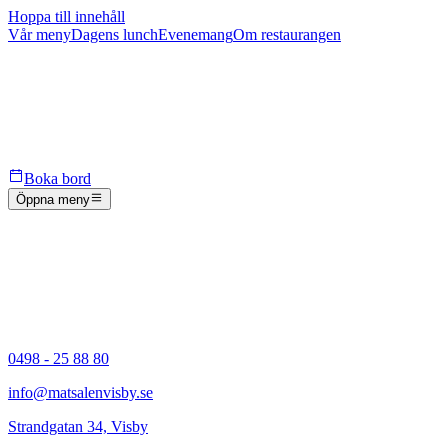
Hoppa till innehåll
Vår meny
Dagens lunch
Evenemang
Om restaurangen
Boka bord
Öppna meny
0498 - 25 88 80
info@matsalenvisby.se
Strandgatan 34, Visby