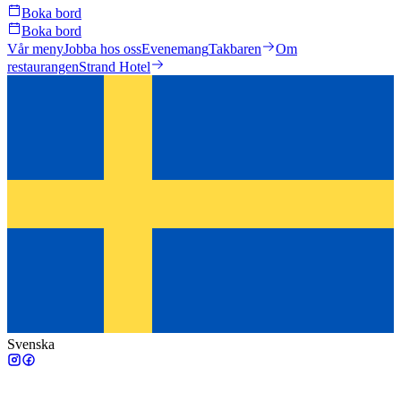
Boka bord
Boka bord
Vår meny
Jobba hos oss
Evenemang
Takbaren
Om
restaurangen
Strand Hotel
Svenska